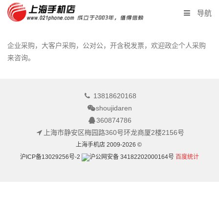
导航
首页
企业采购，大客户采购，公对公，开含税发票，欢迎政企个人采购
来咨询。
产品报价
二手回收
13818620168
shoujidaren
同城闪送
360874786
上海市静安区梅园路360号环龙商厦2楼2156号
企业采购
上海手机店 2009-2026 ©
沪ICP备13029256号-2
沪公网安备 34182202000164号
百度统计
联系我们
店长微信