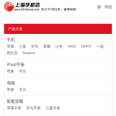
导航
首页
产品分类
产品报价
手机
二手回收
苹果
三星
华为
荣耀
小米
VIVO
OPPO
一加
努比亚
Realme
同城闪送
iPad/平板
苹果
华为
企业采购
电脑
联系我们
苹果
华为
店长微信
智能穿戴
苹果手表
华为手表
儿童手表