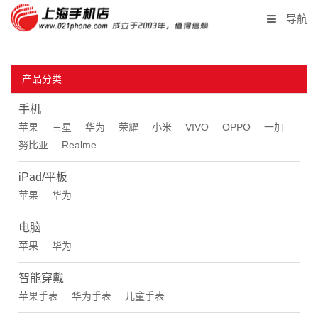
导航
首页
产品分类
产品报价
手机
二手回收
苹果
三星
华为
荣耀
小米
VIVO
OPPO
一加
努比亚
Realme
同城闪送
iPad/平板
苹果
华为
企业采购
电脑
联系我们
苹果
华为
店长微信
智能穿戴
苹果手表
华为手表
儿童手表