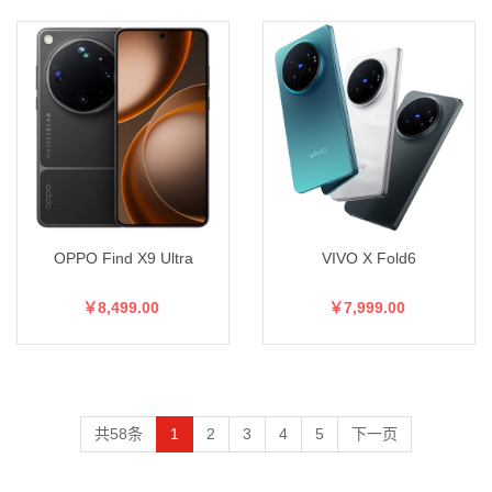
OPPO Find X9 Ultra
VIVO X Fold6
￥8,499.00
￥7,999.00
共58条
1
2
3
4
5
下一页