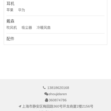
耳机
苹果
华为
戴森
吹风机
吸尘器
冷暖风扇
配件
13818620168
shoujidaren
360874786
上海市静安区梅园路360号环龙商厦2楼2156号