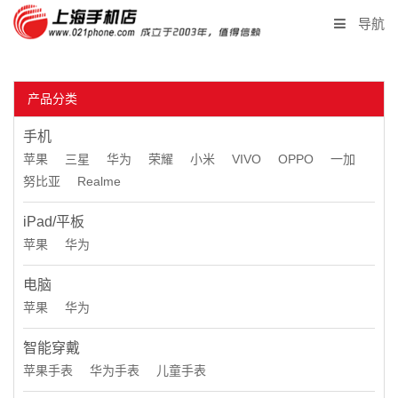
导航
首页
产品分类
产品报价
手机
二手回收
苹果
三星
华为
荣耀
小米
VIVO
OPPO
一加
努比亚
Realme
同城闪送
iPad/平板
苹果
华为
企业采购
电脑
联系我们
苹果
华为
店长微信
智能穿戴
苹果手表
华为手表
儿童手表